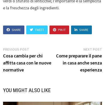
verdi o stufato di lenticchie; l’importante è la semplicità
e la freschezza degli ingredienti.
SHARE
TWEET
PIN IT
SHARE
Navigazione
Previous
N
PREVIOUS POST
NEXT POST
post:
p
Cosa cambia per chi
Come preparare il pane
articoli
affitta casa con le nuove
in casa anche senza
normative
esperienza
YOU MIGHT ALSO LIKE