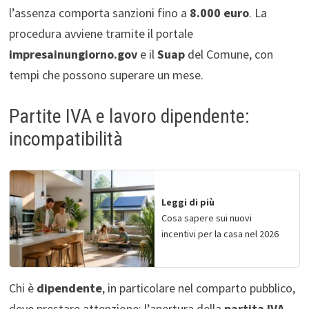
l’assenza comporta sanzioni fino a
8.000 euro
. La
procedura avviene tramite il portale
impresainungiorno.gov
e il
Suap
del Comune, con
tempi che possono superare un mese.
Partite IVA e lavoro dipendente:
incompatibilità
Leggi di più
Cosa sapere sui nuovi
incentivi per la casa nel 2026
Chi è
dipendente
, in particolare nel comparto pubblico,
deve prestare attenzione: l’apertura della
partita IVA