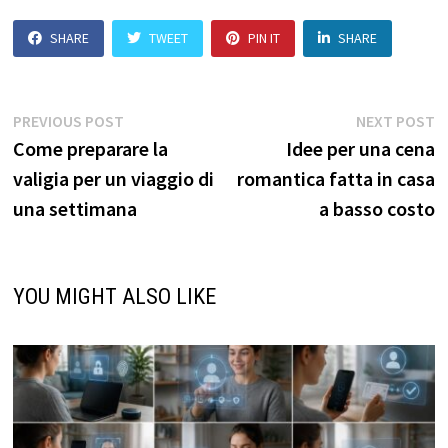
SHARE
TWEET
PIN IT
SHARE
Navigazione
Previous
N
PREVIOUS POST
NEXT POST
post:
p
Come preparare la
Idee per una cena
articoli
valigia per un viaggio di
romantica fatta in casa
una settimana
a basso costo
YOU MIGHT ALSO LIKE