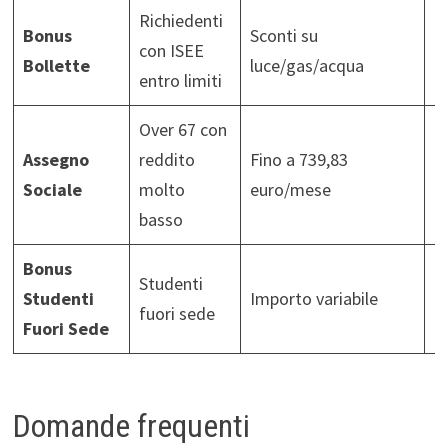
Richiedenti
Bonus
Sconti su
con ISEE
Is
Bollette
luce/gas/acqua
entro limiti
Over 67 con
R
Assegno
reddito
Fino a 739,83
m
Sociale
molto
euro/mese
r
basso
c
Bonus
Studenti
I
Studenti
Importo variabile
fuori sede
e
Fuori Sede
Domande frequenti