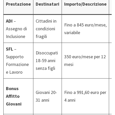
R
Prestazione
Destinatari
Importo/Descrizione
p
ADI
–
Cittadini in
I
Fino a 845 euro/mese,
Assegno di
condizioni
s
variabile
Inclusione
fragili
a
SFL
–
P
Disoccupati
Supporto
350 euro/mese per 12
a
18-59 anni
Formazione
mesi
c
senza figli
e Lavoro
f
R
Bonus
Giovani 20-
Fino a 991,60 euro per
<
Affitto
31 anni
4 anni
r
Giovani
pr