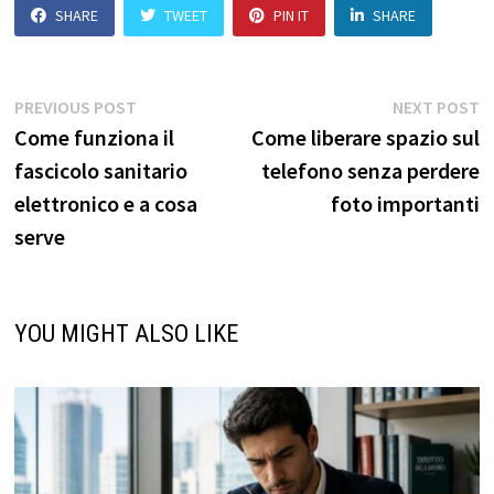
SHARE
TWEET
PIN IT
SHARE
Navigazione
Previous
N
PREVIOUS POST
NEXT POST
post:
p
Come funziona il
Come liberare spazio sul
articoli
fascicolo sanitario
telefono senza perdere
elettronico e a cosa
foto importanti
serve
YOU MIGHT ALSO LIKE