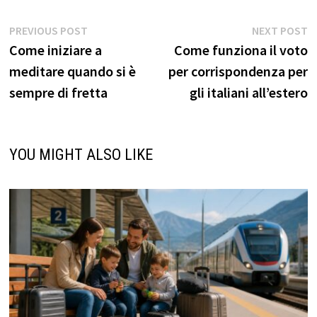
Navigazione
Previous
N
PREVIOUS POST
NEXT POST
post:
p
Come iniziare a
Come funziona il voto
articoli
meditare quando si è
per corrispondenza per
sempre di fretta
gli italiani all’estero
YOU MIGHT ALSO LIKE