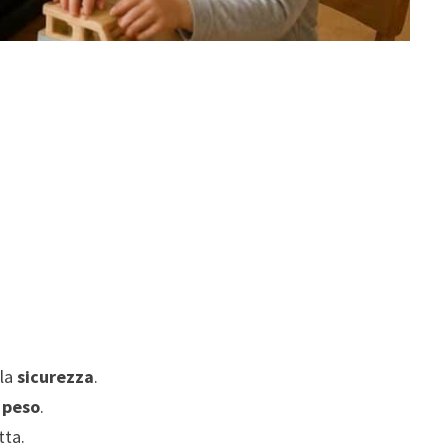
 la
sicurezza
.
l
peso
.
tta.