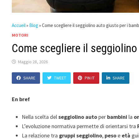
Accueil
»
Blog
»
Come scegliere il seggiolino auto giusto per i bamb
MOTORI
Come scegliere il seggiolino
Maggio 28, 2026
SHARE
TWEET
PIN IT
SHARE
En bref
Nella scelta del
seggiolino auto
per
bambini
la
o
L’evoluzione normativa permette di orientarsi tra
La relazione tra
gruppi seggiolino
,
peso
e
età
gui