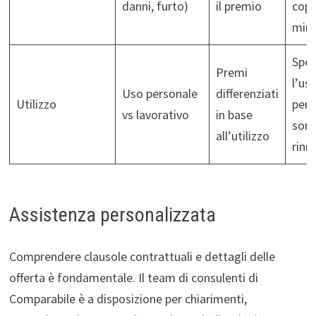
danni, furto)
il premio
cope
mira
Spec
Premi
l’us
Uso personale
differenziati
Utilizzo
per 
vs lavorativo
in base
sorp
all’utilizzo
rinn
Assistenza personalizzata
Comprendere clausole contrattuali e dettagli delle
offerta è fondamentale. Il team di consulenti di
Comparabile è a disposizione per chiarimenti,