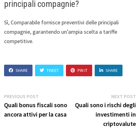
principali compagnie?
Sì, Comparabile fornisce preventivi delle principali
compagnie, garantendo un’ampia scelta a tariffe
competitive.
SHARE
TWEET
PIN IT
SHARE
Navigazione
Previous
N
PREVIOUS POST
NEXT POST
post:
p
Quali bonus fiscali sono
Quali sono i rischi degli
articoli
ancora attivi per la casa
investimenti in
criptovalute