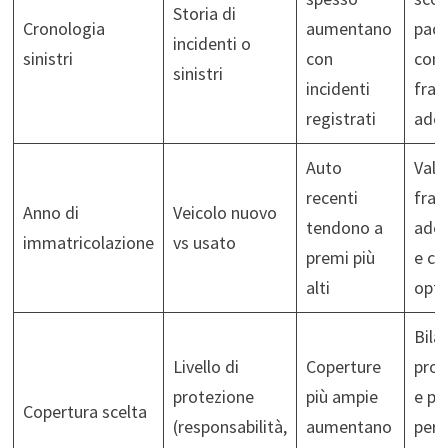
Storia di
Cronologia
aumentano
pacc
incidenti o
sinistri
con
con
sinistri
incidenti
fran
registrati
ade
Auto
Valu
recenti
fran
Anno di
Veicolo nuovo
tendono a
ade
immatricolazione
vs usato
premi più
e co
alti
opti
Bila
Livello di
Coperture
prot
protezione
più ampie
e pr
Copertura scelta
(responsabilità,
aumentano
per 