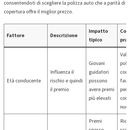
consentendoti di scegliere la polizza auto che a parità di
copertura offre il miglior prezzo.
Impatto
Cons
Fattore
Descrizione
tipico
prat
Valu
Giovani
poli
Influenza il
guidatori
cond
Età conducente
rischio e quindi
possono
favo
il premio
avere premi
per
più elevati
cond
nuov
Premi
Rich
spesso
scon