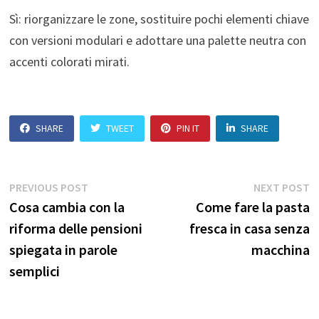
Sì: riorganizzare le zone, sostituire pochi elementi chiave
con versioni modulari e adottare una palette neutra con
accenti colorati mirati.
SHARE
TWEET
PIN IT
SHARE
Navigazione
Previous
N
PREVIOUS POST
NEXT POST
post:
p
Cosa cambia con la
Come fare la pasta
articoli
riforma delle pensioni
fresca in casa senza
spiegata in parole
macchina
semplici